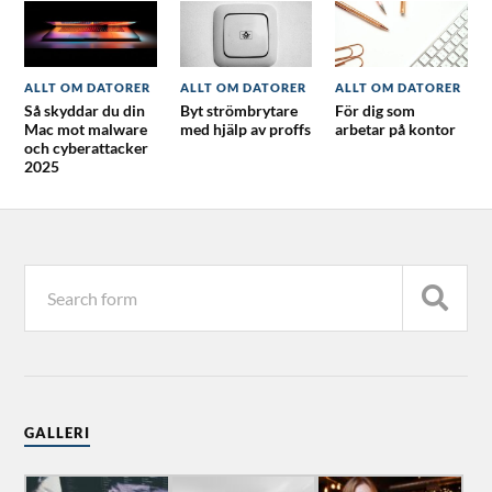
ALLT OM DATORER
ALLT OM DATORER
ALLT OM DATORER
Så skyddar du din
Byt strömbrytare
För dig som
Mac mot malware
med hjälp av proffs
arbetar på kontor
och cyberattacker
2025
GALLERI